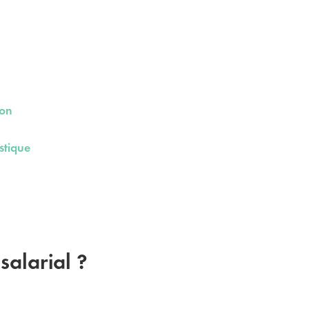
ion
stique
salarial ?