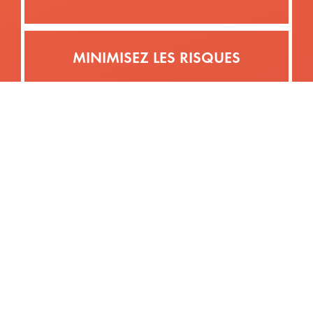
MINIMISEZ LES RISQUES​
L’activité de portage salarial est inscrite
dans le code du travail depuis 2008.
Les conditions d’exercice des sociétés de
portage salarial sont définitivement
fixées depuis 2015.
Se démarquant grâce à sa proximité,
Alticéo est une agence ayant plus de dix
ans d’expérience avec des entreprises de
toutes tailles, dont des grands groupes
tels que Schneider Electric, Rolls Royce
Civil Nuclear, Framatome, Soitec, Applied