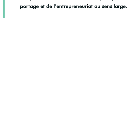
portage et de l’entrepreneuriat au sens large.
Notre politique RSE évolue constamment.
Nous travaillons en continue avec notre équipe à la
mise en place de nouvelles actions pour répondre de
façon encore plus adaptée aux besoins de notre
écosystème.
Contacter Alticéo
PLAN DE SITE
Choisir Alticéo