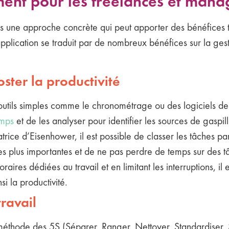
nt pour les freelances et manag
s une approche concrète qui peut apporter des bénéfices t
pplication se traduit par de nombreux bénéfices sur la gesti
ster la productivité
 outils simples comme le chronométrage ou des logiciels de s
emps
et de les analyser pour identifier les sources de gaspil
trice d’Eisenhower, il est possible de classer les tâches p
les plus importantes et de ne pas perdre de temps sur des 
aires dédiées au travail et en limitant les interruptions, il
i la productivité.
travail
éthode des 5S (Séparer, Ranger, Nettoyer, Standardiser, So